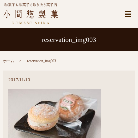
メ
reservation_img003
ホーム
reservation_img003
2017/11/10