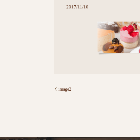
2017/11/10
image2