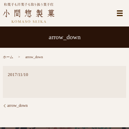
メ
arrow_down
ホーム
arrow_down
2017/11/10
arrow_down